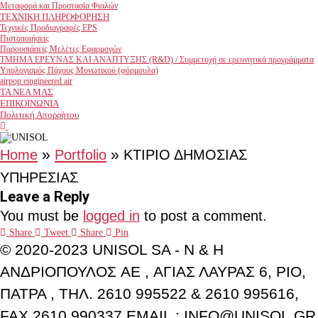
Μεταφορά και Προστασία Φιαλών
ΤΕΧΝΙΚΗ ΠΛΗΡΟΦΟΡΗΣΗ
Τεχνικές Προδιαγραφές EPS
Πιστοποιήσεις
Παρουσιάσεις Μελέτες Εφαρμογών
ΤΜΗΜΑ ΕΡEΥΝΑΣ ΚΑΙ ΑΝΑΠΤΥΞΗΣ (R&D) / Συμμετοχή σε ερευνητικά προγράμματα
Υπολογισμός Πάχους Μονωτικού (φόρμουλα)
airpop eingineered air
ΤΑ ΝΕΑ ΜΑΣ
ΕΠΙΚΟΙΝΩΝΙΑ
Πολιτική Απορρήτου
facebook
youtube
»
»
Home
Portfolio
ΚΤΙΡΙΟ ΔΗΜΟΣΙΑΣ
ΥΠΗΡΕΣΙΑΣ
Leave a Reply
You must be
logged in
to post a comment.
Share
Tweet
Share
Pin
© 2020-2023 UNISOL SA - N & H
ΑΝΔΡΙΟΠΟΥΛΟΣ AE , ΑΓΙΑΣ ΛΑΥΡΑΣ 6, ΡΙΟ,
ΠΑΤΡΑ , ΤΗΛ. 2610 995522 & 2610 995616,
FAX 2610 990337 EMAIL : INFO@UNISOL.GR