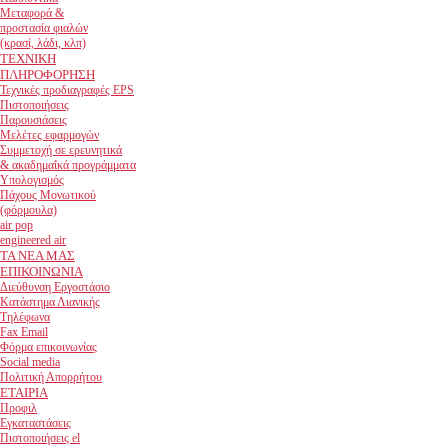
Μεταφορά &
προστασία φιαλών
(κρασί, λάδι, κλπ)
ΤΕΧΝΙΚΗ
ΠΛΗΡΟΦΟΡΗΣΗ
Τεχνικές προδιαγραφές EPS
Πιστοποιήσεις
Παρουσιάσεις
Μελέτες εφαρμογών
Συμμετοχή σε ερευνητικά
& ακαδημαΐκά προγράμματα
Υπολογισμός
Πάχους Μονωτικού
(φόρμουλα)
air pop
engineered air
ΤΑ ΝΕΑ ΜΑΣ
ΕΠΙΚΟΙΝΩΝΙΑ
Διεύθυνση Εργοστάσιο
Κατάστημα Λιανικής
Τηλέφωνα
Fax Email
Φόρμα επικοινωνίας
Social media
Πολιτική Απορρήτου
ΕΤΑΙΡΙΑ
Προφιλ
Εγκαταστάσεις
Πιστοποιήσεις el