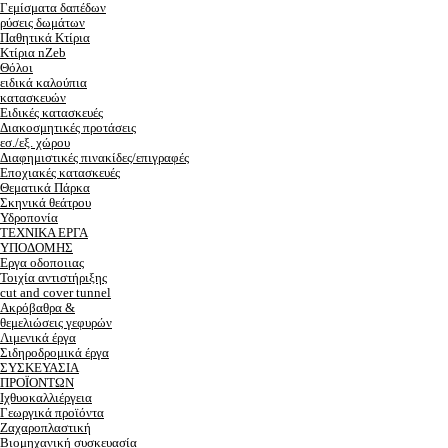
Γεμίσματα δαπέδων
ρύσεις δωμάτων
Παθητικά Κτίρια
Κτίρια nZeb
Θόλοι
ειδικά καλούπια
κατασκευών
Ειδικές κατασκευές
Διακοσμητικές προτάσεις
εσ./εξ. χώρου
Διαφημιστικές πινακίδες/επιγραφές
Εποχιακές κατασκευές
Θεματικά Πάρκα
Σκηνικά θεάτρου
Υδροπονία
ΤΕΧΝΙΚΑ ΕΡΓΑ
ΥΠΟΔΟΜΗΣ
Εργα οδοποιιας
Τοιχία αντιστήριξης
cut and cover tunnel
Ακρόβαθρα &
θεμελιώσεις γεφυρών
Λιμενικά έργα
Σιδηροδρομικά έργα
ΣΥΣΚΕΥΑΣΙΑ
ΠΡΟΪΟΝΤΩΝ
Ιχθυοκαλλιέργεια
Γεωργικά προϊόντα
Ζαχαροπλαστική
Βιομηχανική συσκευασία