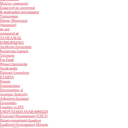
Μελέτες εφαρμογών
Συμμετοχή σε ερευνητικά
& ακαδημαΐκά προγράμματα
Υπολογισμός
Πάχους Μονωτικού
(φόρμουλα)
air pop
engineered air
ΤΑ ΝΕΑ ΜΑΣ
ΕΠΙΚΟΙΝΩΝΙΑ
Διεύθυνση Εργοστάσιο
Κατάστημα Λιανικής
Τηλέφωνα
Fax Email
Φόρμα επικοινωνίας
Social media
Πολιτική Απορρήτου
ΕΤΑΙΡΙΑ
Προφιλ
Εγκαταστάσεις
Πιστοποιήσεις el
Αειφόρος Ανάπτυξη
Ανθρώπινο Δυναμικό
Συνεργασίες
Γνωρίστε το EPS
ΕΝΕΡΓΕΙΑΚΗ ΑΝΑΒΑΘΜΙΣΗ
Εξωτερική Θερμομόνωση (ETICS)
Θερμο-υγρομόνωση Δωμάτων
Συμβατική/Ανεστραμμένη Μόνωση