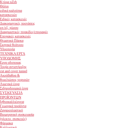
Κτίρια nZeb
Θόλοι
ειδικά καλούπια
κατασκευών
Ειδικές κατασκευές
Διακοσμητικές προτάσεις
εσ./εξ. χώρου
Διαφημιστικές πινακίδες/επιγραφές
Εποχιακές κατασκευές
Θεματικά Πάρκα
Σκηνικά θεάτρου
Υδροπονία
ΤΕΧΝΙΚΑ ΕΡΓΑ
ΥΠΟΔΟΜΗΣ
Εργα οδοποιιας
Τοιχία αντιστήριξης
cut and cover tunnel
Ακρόβαθρα &
θεμελιώσεις γεφυρών
Λιμενικά έργα
Σιδηροδρομικά έργα
ΣΥΣΚΕΥΑΣΙΑ
ΠΡΟΪΟΝΤΩΝ
Ιχθυοκαλλιέργεια
Γεωργικά προϊόντα
Ζαχαροπλαστική
Βιομηχανική συσκευασία
(ηλεκτρ. συσκευές)
Φάρμακα
Καλλυντικά