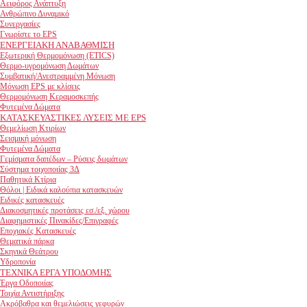
Αειφόρος Ανάπτυξη
Ανθρώπινο Δυναμικό
Συνεργασίες
Γνωρίστε το EPS
ΕΝΕΡΓΕΙΑΚΗ ΑΝΑΒΑΘΜΙΣΗ
Εξωτερική Θερμομόνωση (ETICS)
Θερμο-υγρομόνωση Δωμάτων
Συμβατική/Ανεστραμμένη Μόνωση
Μόνωση EPS με κλίσεις
Θερμομόνωση Κεραμοσκεπής
Φυτεμένα Δώματα
ΚΑΤΑΣΚΕΥΑΣΤΙΚΕΣ ΛΥΣΕΙΣ ΜΕ EPS
Θεμελίωση Κτιρίων
Σεισμική μόνωση
Φυτεμένα Δώματα
Γεμίσματα δαπέδων – Ρύσεις δωμάτων
Σύστημα τοιχοποιίας 3Δ
Παθητικά Κτίρια
Θόλοι | Ειδικά καλούπια κατασκευών
Ειδικές κατασκευές
Διακοσμητικές προτάσεις εσ./εξ. χώρου
Διαφημιστικές Πινακίδες/Επιγραφές
Εποχιακές Κατασκευές
Θεματικά πάρκα
Σκηνικά Θεάτρου
Υδροπονία
ΤΕΧΝΙΚΑ ΕΡΓΑ ΥΠΟΔΟΜΗΣ
Έργα Οδοποιίας
Τοιχία Αντιστήριξης
Ακρόβαθρα και θεμελιώσεις γεφυρών