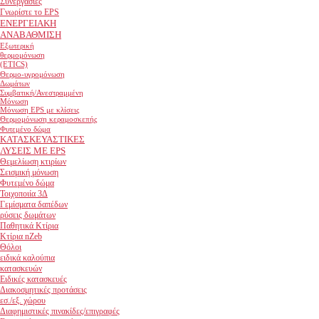
Συνεργασίες
Γνωρίστε το EPS
ΕΝΕΡΓΕΙΑΚΗ
ΑΝΑΒΑΘΜΙΣΗ
Εξωτερική
θερμομόνωση
(ETICS)
Θερμο-υγρομόνωση
Δωμάτων
Συμβατική/Ανεστραμμένη
Μόνωση
Μόνωση EPS με κλίσεις
Θερμομόνωση κεραμοσκεπής
Φυτεμένο δώμα
ΚΑΤΑΣΚΕΥΑΣΤΙΚΕΣ
ΛΥΣΕΙΣ ΜΕ EPS
Θεμελίωση κτιρίων
Σεισμική μόνωση
Φυτεμένο δώμα
Τοιχοποιία 3Δ
Γεμίσματα δαπέδων
ρύσεις δωμάτων
Παθητικά Κτίρια
Κτίρια nZeb
Θόλοι
ειδικά καλούπια
κατασκευών
Ειδικές κατασκευές
Διακοσμητικές προτάσεις
εσ./εξ. χώρου
Διαφημιστικές πινακίδες/επιγραφές