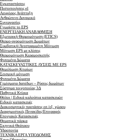
Εγκαταστάσεις
Πιστοποιήσεις el
Αειφόρος Ανάπτυξη
Ανθρώπινο Δυναμικό
Συνεργασίες
Γνωρίστε το EPS
ΕΝΕΡΓΕΙΑΚΗ ΑΝΑΒΑΘΜΙΣΗ
Εξωτερική Θερμομόνωση (ETICS)
Θερμο-υγρομόνωση Δωμάτων
Συμβατική/Ανεστραμμένη Μόνωση
Μόνωση EPS με κλίσεις
Θερμομόνωση Κεραμοσκεπής
Φυτεμένα Δώματα
ΚΑΤΑΣΚΕΥΑΣΤΙΚΕΣ ΛΥΣΕΙΣ ΜΕ EPS
Θεμελίωση Κτιρίων
Σεισμική μόνωση
Φυτεμένα Δώματα
Γεμίσματα δαπέδων – Ρύσεις δωμάτων
Σύστημα τοιχοποιίας 3Δ
Παθητικά Κτίρια
Θόλοι | Ειδικά καλούπια κατασκευών
Ειδικές κατασκευές
Διακοσμητικές προτάσεις εσ./εξ. χώρου
Διαφημιστικές Πινακίδες/Επιγραφές
Εποχιακές Κατασκευές
Θεματικά πάρκα
Σκηνικά Θεάτρου
Υδροπονία
ΤΕΧΝΙΚΑ ΕΡΓΑ ΥΠΟΔΟΜΗΣ
Έργα Οδοποιίας