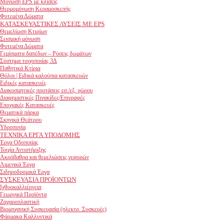
Μόνωση EPS με κλίσεις
Θερμομόνωση Κεραμοσκεπής
Φυτεμένα Δώματα
ΚΑΤΑΣΚΕΥΑΣΤΙΚΕΣ ΛΥΣΕΙΣ ΜΕ EPS
Θεμελίωση Κτιρίων
Σεισμική μόνωση
Φυτεμένα Δώματα
Γεμίσματα δαπέδων – Ρύσεις δωμάτων
Σύστημα τοιχοποιίας 3Δ
Παθητικά Κτίρια
Θόλοι | Ειδικά καλούπια κατασκευών
Ειδικές κατασκευές
Διακοσμητικές προτάσεις εσ./εξ. χώρου
Διαφημιστικές Πινακίδες/Επιγραφές
Εποχιακές Κατασκευές
Θεματικά πάρκα
Σκηνικά Θεάτρου
Υδροπονία
ΤΕΧΝΙΚΑ ΕΡΓΑ ΥΠΟΔΟΜΗΣ
Έργα Οδοποιίας
Τοιχία Αντιστήριξης
Ακρόβαθρα και θεμελιώσεις γεφυρών
Λιμενικά Έργα
Σιδηροδρομικά Έργα
ΣΥΣΚΕΥΑΣΙΑ ΠΡΟΪΟΝΤΩΝ
Ιχθυοκαλλιέργεια
Γεωργικά Προϊόντα
Ζαχαροπλαστική
Βιομηχανική Συσκευασία (ηλεκτρ. Συσκευές)
Φάρμακα Καλλυντικά