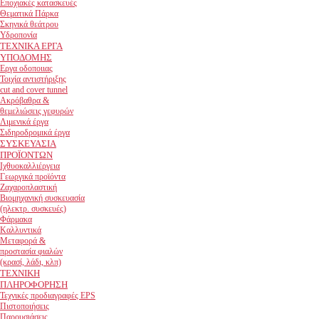
Εποχιακές κατασκευές
Θεματικά Πάρκα
Σκηνικά θεάτρου
Υδροπονία
ΤΕΧΝΙΚΑ ΕΡΓΑ
ΥΠΟΔΟΜΗΣ
Εργα οδοποιιας
Τοιχία αντιστήριξης
cut and cover tunnel
Ακρόβαθρα &
θεμελιώσεις γεφυρών
Λιμενικά έργα
Σιδηροδρομικά έργα
ΣΥΣΚΕΥΑΣΙΑ
ΠΡΟΪΟΝΤΩΝ
Ιχθυοκαλλιέργεια
Γεωργικά προϊόντα
Ζαχαροπλαστική
Βιομηχανική συσκευασία
(ηλεκτρ. συσκευές)
Φάρμακα
Καλλυντικά
Μεταφορά &
προστασία φιαλών
(κρασί, λάδι, κλπ)
ΤΕΧΝΙΚΗ
ΠΛΗΡΟΦΟΡΗΣΗ
Τεχνικές προδιαγραφές EPS
Πιστοποιήσεις
Παρουσιάσεις