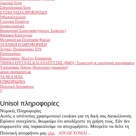
Λιμενικά Έργα
Σιδηροδρομικά Έργα
ΣΥΣΚΕΥΑΣΙΑ ΠΡΟΪΟΝΤΩΝ
Ιχθυοκαλλιέργεια
Γεωργικά Προϊόντα
Ζαχαροπλαστική
Βιομηχανική Συσκευασία (ηλεκτρ. Συσκευές)
Φάρμακα Καλλυντικά
Μεταφορά και Προστασία Φιαλών
ΤΕΧΝΙΚΗ ΠΛΗΡΟΦΟΡΗΣΗ
Τεχνικές Προδιαγραφές EPS
Πιστοποιήσεις
Παρουσιάσεις Μελέτες Εφαρμογών
ΤΜΗΜΑ ΕΡEΥΝΑΣ ΚΑΙ ΑΝΑΠΤΥΞΗΣ (R&D) / Συμμετοχή σε ερευνητικά προγράμματα
Υπολογισμός Πάχους Μονωτικού (φόρμουλα)
airpop eingineered air
ΤΑ ΝΕΑ ΜΑΣ
ΕΠΙΚΟΙΝΩΝΙΑ
Πολιτική Απορρήτου
facebook
youtube
Unisol πληροφορίες
Νομικές Πληροφορίες
Αυτός ο ιστότοπος χρησιμοποιεί cookies για τη δική σας διευκόλυνση.
Εφόσον συνεχίσετε, θεωρούμε ότι αποδέχεστε τη χρήση τους. Εάν δεν
συμφωνείτε σας παρακαλούμε να αποχωρήσετε. Μπορείτε να δείτε τη
Πολιτική απορρήτου μας
εδώ
.
ΑΠΟΔΕΧΟΜΑΙ
.