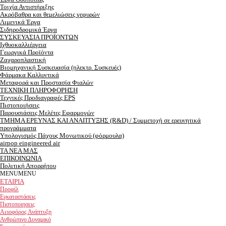
Τοιχία Αντιστήριξης
Ακρόβαθρα και θεμελιώσεις γεφυρών
Λιμενικά Έργα
Σιδηροδρομικά Έργα
ΣΥΣΚΕΥΑΣΙΑ ΠΡΟΪΟΝΤΩΝ
Ιχθυοκαλλιέργεια
Γεωργικά Προϊόντα
Ζαχαροπλαστική
Βιομηχανική Συσκευασία (ηλεκτρ. Συσκευές)
Φάρμακα Καλλυντικά
Μεταφορά και Προστασία Φιαλών
ΤΕΧΝΙΚΗ ΠΛΗΡΟΦΟΡΗΣΗ
Τεχνικές Προδιαγραφές EPS
Πιστοποιήσεις
Παρουσιάσεις Μελέτες Εφαρμογών
ΤΜΗΜΑ ΕΡEΥΝΑΣ ΚΑΙ ΑΝΑΠΤΥΞΗΣ (R&D) / Συμμετοχή σε ερευνητικά
προγράμματα
Υπολογισμός Πάχους Μονωτικού (φόρμουλα)
airpop eingineered air
ΤΑ ΝΕΑ ΜΑΣ
ΕΠΙΚΟΙΝΩΝΙΑ
Πολιτική Απορρήτου
MENU
MENU
ΕΤΑΙΡΙΑ
Προφίλ
Εγκαταστάσεις
Πιστοποιησεις
Αειοφόρος Ανάπτυξη
Ανθρώπινο Δυναμικό