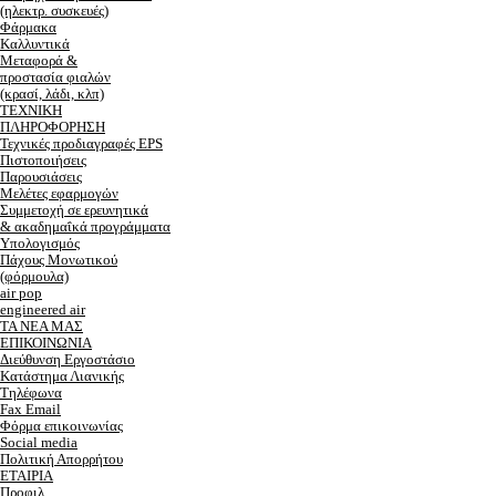
(ηλεκτρ. συσκευές)
Φάρμακα
Καλλυντικά
Μεταφορά &
προστασία φιαλών
(κρασί, λάδι, κλπ)
ΤΕΧΝΙΚΗ
ΠΛΗΡΟΦΟΡΗΣΗ
Τεχνικές προδιαγραφές EPS
Πιστοποιήσεις
Παρουσιάσεις
Μελέτες εφαρμογών
Συμμετοχή σε ερευνητικά
& ακαδημαΐκά προγράμματα
Υπολογισμός
Πάχους Μονωτικού
(φόρμουλα)
air pop
engineered air
ΤΑ ΝΕΑ ΜΑΣ
ΕΠΙΚΟΙΝΩΝΙΑ
Διεύθυνση Εργοστάσιο
Κατάστημα Λιανικής
Τηλέφωνα
Fax Email
Φόρμα επικοινωνίας
Social media
Πολιτική Απορρήτου
ΕΤΑΙΡΙΑ
Προφιλ