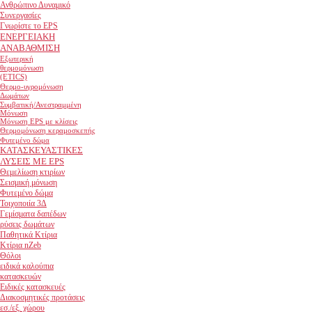
Ανθρώπινο Δυναμικό
Συνεργασίες
Γνωρίστε το EPS
ΕΝΕΡΓΕΙΑΚΗ
ΑΝΑΒΑΘΜΙΣΗ
Εξωτερική
θερμομόνωση
(ETICS)
Θερμο-υγρομόνωση
Δωμάτων
Συμβατική/Ανεστραμμένη
Μόνωση
Μόνωση EPS με κλίσεις
Θερμομόνωση κεραμοσκεπής
Φυτεμένο δώμα
ΚΑΤΑΣΚΕΥΑΣΤΙΚΕΣ
ΛΥΣΕΙΣ ΜΕ EPS
Θεμελίωση κτιρίων
Σεισμική μόνωση
Φυτεμένο δώμα
Τοιχοποιία 3Δ
Γεμίσματα δαπέδων
ρύσεις δωμάτων
Παθητικά Κτίρια
Κτίρια nZeb
Θόλοι
ειδικά καλούπια
κατασκευών
Ειδικές κατασκευές
Διακοσμητικές προτάσεις
εσ./εξ. χώρου