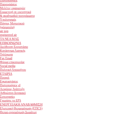
Πιστοποιήσεις
Παρουσιάσεις
Μελέτες εφαρμογών
Συμμετοχή σε ερευνητικά
& ακαδημαΐκά προγράμματα
Υπολογισμός
Πάχους Μονωτικού
(φόρμουλα)
air pop
engineered air
ΤΑ ΝΕΑ ΜΑΣ
ΕΠΙΚΟΙΝΩΝΙΑ
Διεύθυνση Εργοστάσιο
Κατάστημα Λιανικής
Τηλέφωνα
Fax Email
Φόρμα επικοινωνίας
Social media
Πολιτική Απορρήτου
ΕΤΑΙΡΙΑ
Προφιλ
Εγκαταστάσεις
Πιστοποιήσεις el
Αειφόρος Ανάπτυξη
Ανθρώπινο Δυναμικό
Συνεργασίες
Γνωρίστε το EPS
ΕΝΕΡΓΕΙΑΚΗ ΑΝΑΒΑΘΜΙΣΗ
Εξωτερική Θερμομόνωση (ETICS)
Θερμο-υγρομόνωση Δωμάτων