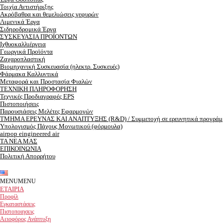
Τοιχία Αντιστήριξης
Ακρόβαθρα και θεμελιώσεις γεφυρών
Λιμενικά Έργα
Σιδηροδρομικά Έργα
ΣΥΣΚΕΥΑΣΙΑ ΠΡΟΪΟΝΤΩΝ
Ιχθυοκαλλιέργεια
Γεωργικά Προϊόντα
Ζαχαροπλαστική
Βιομηχανική Συσκευασία (ηλεκτρ. Συσκευές)
Φάρμακα Καλλυντικά
Μεταφορά και Προστασία Φιαλών
ΤΕΧΝΙΚΗ ΠΛΗΡΟΦΟΡΗΣΗ
Τεχνικές Προδιαγραφές EPS
Πιστοποιήσεις
Παρουσιάσεις Μελέτες Εφαρμογών
ΤΜΗΜΑ ΕΡEΥΝΑΣ ΚΑΙ ΑΝΑΠΤΥΞΗΣ (R&D) / Συμμετοχή σε ερευνητικά προγράμ
Υπολογισμός Πάχους Μονωτικού (φόρμουλα)
airpop eingineered air
ΤΑ ΝΕΑ ΜΑΣ
ΕΠΙΚΟΙΝΩΝΙΑ
Πολιτική Απορρήτου
MENU
MENU
ΕΤΑΙΡΙΑ
Προφίλ
Εγκαταστάσεις
Πιστοποιησεις
Αειοφόρος Ανάπτυξη