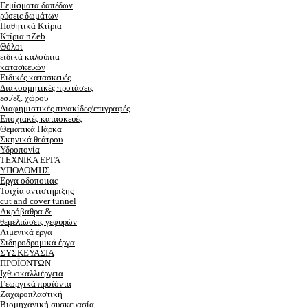
Γεμίσματα δαπέδων
ρύσεις δωμάτων
Παθητικά Κτίρια
Κτίρια nZeb
Θόλοι
ειδικά καλούπια
κατασκευών
Ειδικές κατασκευές
Διακοσμητικές προτάσεις
εσ./εξ. χώρου
Διαφημιστικές πινακίδες/επιγραφές
Εποχιακές κατασκευές
Θεματικά Πάρκα
Σκηνικά θεάτρου
Υδροπονία
ΤΕΧΝΙΚΑ ΕΡΓΑ
ΥΠΟΔΟΜΗΣ
Εργα οδοποιιας
Τοιχία αντιστήριξης
cut and cover tunnel
Ακρόβαθρα &
θεμελιώσεις γεφυρών
Λιμενικά έργα
Σιδηροδρομικά έργα
ΣΥΣΚΕΥΑΣΙΑ
ΠΡΟΪΟΝΤΩΝ
Ιχθυοκαλλιέργεια
Γεωργικά προϊόντα
Ζαχαροπλαστική
Βιομηχανική συσκευασία