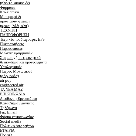
(ηλεκτρ. συσκευές)
Φάρμακα
Καλλυντικά
Μεταφορά &
προστασία φιαλών
(κρασί, λάδι, κλπ)
ΤΕΧΝΙΚΗ
ΠΛΗΡΟΦΟΡΗΣΗ
Τεχνικές προδιαγραφές EPS
Πιστοποιήσεις
Παρουσιάσεις
Μελέτες εφαρμογών
Συμμετοχή σε ερευνητικά
& ακαδημαΐκά προγράμματα
Υπολογισμός
Πάχους Μονωτικού
(φόρμουλα)
air pop
engineered air
ΤΑ ΝΕΑ ΜΑΣ
ΕΠΙΚΟΙΝΩΝΙΑ
Διεύθυνση Εργοστάσιο
Κατάστημα Λιανικής
Τηλέφωνα
Fax Email
Φόρμα επικοινωνίας
Social media
Πολιτική Απορρήτου
ΕΤΑΙΡΙΑ
Προφιλ