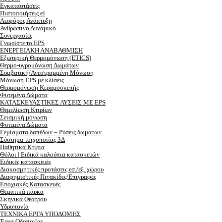
Εγκαταστάσεις
Πιστοποιήσεις el
Αειφόρος Ανάπτυξη
Ανθρώπινο Δυναμικό
Συνεργασίες
Γνωρίστε το EPS
ΕΝΕΡΓΕΙΑΚΗ ΑΝΑΒΑΘΜΙΣΗ
Εξωτερική Θερμομόνωση (ETICS)
Θερμο-υγρομόνωση Δωμάτων
Συμβατική/Ανεστραμμένη Μόνωση
Μόνωση EPS με κλίσεις
Θερμομόνωση Κεραμοσκεπής
Φυτεμένα Δώματα
ΚΑΤΑΣΚΕΥΑΣΤΙΚΕΣ ΛΥΣΕΙΣ ΜΕ EPS
Θεμελίωση Κτιρίων
Σεισμική μόνωση
Φυτεμένα Δώματα
Γεμίσματα δαπέδων – Ρύσεις δωμάτων
Σύστημα τοιχοποιίας 3Δ
Παθητικά Κτίρια
Θόλοι | Ειδικά καλούπια κατασκευών
Ειδικές κατασκευές
Διακοσμητικές προτάσεις εσ./εξ. χώρου
Διαφημιστικές Πινακίδες/Επιγραφές
Εποχιακές Κατασκευές
Θεματικά πάρκα
Σκηνικά Θεάτρου
Υδροπονία
ΤΕΧΝΙΚΑ ΕΡΓΑ ΥΠΟΔΟΜΗΣ
Έργα Οδοποιίας