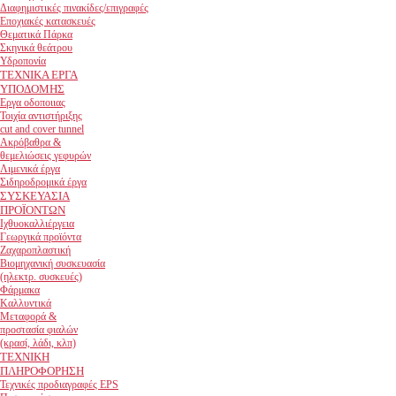
Διαφημιστικές πινακίδες/επιγραφές
Εποχιακές κατασκευές
Θεματικά Πάρκα
Σκηνικά θεάτρου
Υδροπονία
ΤΕΧΝΙΚΑ ΕΡΓΑ
ΥΠΟΔΟΜΗΣ
Εργα οδοποιιας
Τοιχία αντιστήριξης
cut and cover tunnel
Ακρόβαθρα &
θεμελιώσεις γεφυρών
Λιμενικά έργα
Σιδηροδρομικά έργα
ΣΥΣΚΕΥΑΣΙΑ
ΠΡΟΪΟΝΤΩΝ
Ιχθυοκαλλιέργεια
Γεωργικά προϊόντα
Ζαχαροπλαστική
Βιομηχανική συσκευασία
(ηλεκτρ. συσκευές)
Φάρμακα
Καλλυντικά
Μεταφορά &
προστασία φιαλών
(κρασί, λάδι, κλπ)
ΤΕΧΝΙΚΗ
ΠΛΗΡΟΦΟΡΗΣΗ
Τεχνικές προδιαγραφές EPS