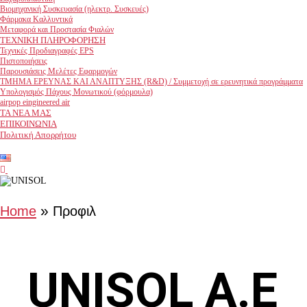
Βιομηχανική Συσκευασία (ηλεκτρ. Συσκευές)
Φάρμακα Καλλυντικά
Μεταφορά και Προστασία Φιαλών
ΤΕΧΝΙΚΗ ΠΛΗΡΟΦΟΡΗΣΗ
Τεχνικές Προδιαγραφές EPS
Πιστοποιήσεις
Παρουσιάσεις Μελέτες Εφαρμογών
ΤΜΗΜΑ ΕΡEΥΝΑΣ ΚΑΙ ΑΝΑΠΤΥΞΗΣ (R&D) / Συμμετοχή σε ερευνητικά προγράμματα
Υπολογισμός Πάχους Μονωτικού (φόρμουλα)
airpop eingineered air
ΤΑ ΝΕΑ ΜΑΣ
ΕΠΙΚΟΙΝΩΝΙΑ
Πολιτική Απορρήτου
facebook
youtube
»
Home
Προφιλ
UNISOL A.E