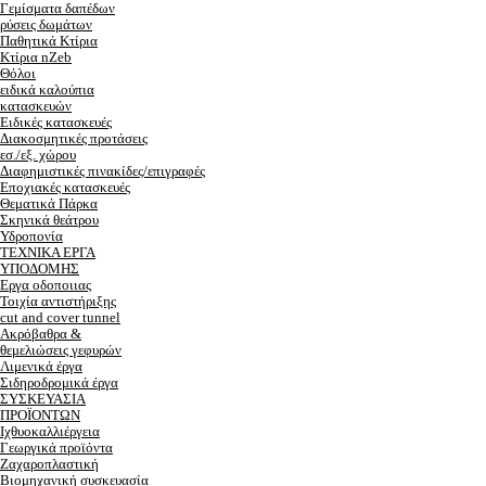
Γεμίσματα δαπέδων
ρύσεις δωμάτων
Παθητικά Κτίρια
Κτίρια nZeb
Θόλοι
ειδικά καλούπια
κατασκευών
Ειδικές κατασκευές
Διακοσμητικές προτάσεις
εσ./εξ. χώρου
Διαφημιστικές πινακίδες/επιγραφές
Εποχιακές κατασκευές
Θεματικά Πάρκα
Σκηνικά θεάτρου
Υδροπονία
ΤΕΧΝΙΚΑ ΕΡΓΑ
ΥΠΟΔΟΜΗΣ
Εργα οδοποιιας
Τοιχία αντιστήριξης
cut and cover tunnel
Ακρόβαθρα &
θεμελιώσεις γεφυρών
Λιμενικά έργα
Σιδηροδρομικά έργα
ΣΥΣΚΕΥΑΣΙΑ
ΠΡΟΪΟΝΤΩΝ
Ιχθυοκαλλιέργεια
Γεωργικά προϊόντα
Ζαχαροπλαστική
Βιομηχανική συσκευασία