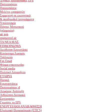
Τεχνικές προδιαγραφές EPS
Πιστοποιήσεις
Παρουσιάσεις
Μελέτες εφαρμογών
Συμμετοχή σε ερευνητικά
& ακαδημαΐκά προγράμματα
Υπολογισμός
Πάχους Μονωτικού
(φόρμουλα)
air pop
engineered air
ΤΑ ΝΕΑ ΜΑΣ
ΕΠΙΚΟΙΝΩΝΙΑ
Διεύθυνση Εργοστάσιο
Κατάστημα Λιανικής
Τηλέφωνα
Fax Email
Φόρμα επικοινωνίας
Social media
Πολιτική Απορρήτου
ΕΤΑΙΡΙΑ
Προφιλ
Εγκαταστάσεις
Πιστοποιήσεις el
Αειφόρος Ανάπτυξη
Ανθρώπινο Δυναμικό
Συνεργασίες
Γνωρίστε το EPS
ΕΝΕΡΓΕΙΑΚΗ ΑΝΑΒΑΘΜΙΣΗ
Εξωτερική Θερμομόνωση (ETICS)