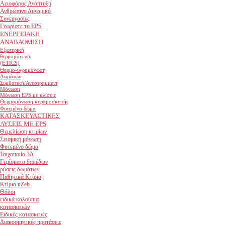
Αειοφόρος Ανάπτυξη
Ανθρώπινο Δυναμικό
Συνεργασίες
Γνωρίστε το EPS
ΕΝΕΡΓΕΙΑΚΗ
ΑΝΑΒΑΘΜΙΣΗ
Εξωτερική
θερμομόνωση
(ETICS)
Θερμο-υγρομόνωση
Δωμάτων
Συμβατική/Ανεστραμμένη
Μόνωση
Μόνωση EPS με κλίσεις
Θερμομόνωση κεραμοσκεπής
Φυτεμένο δώμα
ΚΑΤΑΣΚΕΥΑΣΤΙΚΕΣ
ΛΥΣΕΙΣ ΜΕ EPS
Θεμελίωση κτιρίων
Σεισμική μόνωση
Φυτεμένο δώμα
Τοιχοποιία 3Δ
Γεμίσματα δαπέδων
ρύσεις δωμάτων
Παθητικά Κτίρια
Κτίρια nZeb
Θόλοι
ειδικά καλούπια
κατασκευών
Ειδικές κατασκευές
Διακοσμητικές προτάσεις