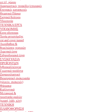
εσ./εξ. χώρου
Διαφημιστικές πινακίδες/επιγραφές
Εποχιακές κατασκευές
Θεματικά Πάρκα
Σκηνικά θεάτρου
Υδροπονία
ΤΕΧΝΙΚΑ ΕΡΓΑ
ΥΠΟΔΟΜΗΣ
Εργα οδοποιιας
Τοιχία αντιστήριξης
cut and cover tunnel
Ακρόβαθρα &
θεμελιώσεις γεφυρών
Λιμενικά έργα
Σιδηροδρομικά έργα
ΣΥΣΚΕΥΑΣΙΑ
ΠΡΟΪΟΝΤΩΝ
Ιχθυοκαλλιέργεια
Γεωργικά προϊόντα
Ζαχαροπλαστική
Βιομηχανική συσκευασία
(ηλεκτρ. συσκευές)
Φάρμακα
Καλλυντικά
Μεταφορά &
προστασία φιαλών
(κρασί, λάδι, κλπ)
ΤΕΧΝΙΚΗ
ΠΛΗΡΟΦΟΡΗΣΗ