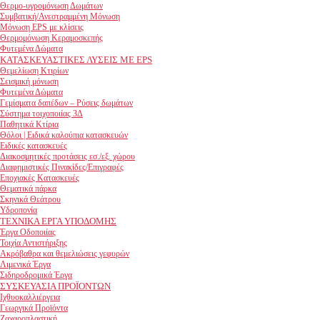
Θερμο-υγρομόνωση Δωμάτων
Συμβατική/Ανεστραμμένη Μόνωση
Μόνωση EPS με κλίσεις
Θερμομόνωση Κεραμοσκεπής
Φυτεμένα Δώματα
ΚΑΤΑΣΚΕΥΑΣΤΙΚΕΣ ΛΥΣΕΙΣ ΜΕ EPS
Θεμελίωση Κτιρίων
Σεισμική μόνωση
Φυτεμένα Δώματα
Γεμίσματα δαπέδων – Ρύσεις δωμάτων
Σύστημα τοιχοποιίας 3Δ
Παθητικά Κτίρια
Θόλοι | Ειδικά καλούπια κατασκευών
Ειδικές κατασκευές
Διακοσμητικές προτάσεις εσ./εξ. χώρου
Διαφημιστικές Πινακίδες/Επιγραφές
Εποχιακές Κατασκευές
Θεματικά πάρκα
Σκηνικά Θεάτρου
Υδροπονία
ΤΕΧΝΙΚΑ ΕΡΓΑ ΥΠΟΔΟΜΗΣ
Έργα Οδοποιίας
Τοιχία Αντιστήριξης
Ακρόβαθρα και θεμελιώσεις γεφυρών
Λιμενικά Έργα
Σιδηροδρομικά Έργα
ΣΥΣΚΕΥΑΣΙΑ ΠΡΟΪΟΝΤΩΝ
Ιχθυοκαλλιέργεια
Γεωργικά Προϊόντα
Ζαχαροπλαστική