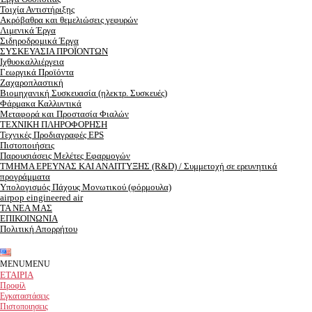
Τοιχία Αντιστήριξης
Ακρόβαθρα και θεμελιώσεις γεφυρών
Λιμενικά Έργα
Σιδηροδρομικά Έργα
ΣΥΣΚΕΥΑΣΙΑ ΠΡΟΪΟΝΤΩΝ
Ιχθυοκαλλιέργεια
Γεωργικά Προϊόντα
Ζαχαροπλαστική
Βιομηχανική Συσκευασία (ηλεκτρ. Συσκευές)
Φάρμακα Καλλυντικά
Μεταφορά και Προστασία Φιαλών
ΤΕΧΝΙΚΗ ΠΛΗΡΟΦΟΡΗΣΗ
Τεχνικές Προδιαγραφές EPS
Πιστοποιήσεις
Παρουσιάσεις Μελέτες Εφαρμογών
ΤΜΗΜΑ ΕΡEΥΝΑΣ ΚΑΙ ΑΝΑΠΤΥΞΗΣ (R&D) / Συμμετοχή σε ερευνητικά
προγράμματα
Υπολογισμός Πάχους Μονωτικού (φόρμουλα)
airpop eingineered air
ΤΑ ΝΕΑ ΜΑΣ
ΕΠΙΚΟΙΝΩΝΙΑ
Πολιτική Απορρήτου
MENU
MENU
ΕΤΑΙΡΙΑ
Προφίλ
Εγκαταστάσεις
Πιστοποιησεις