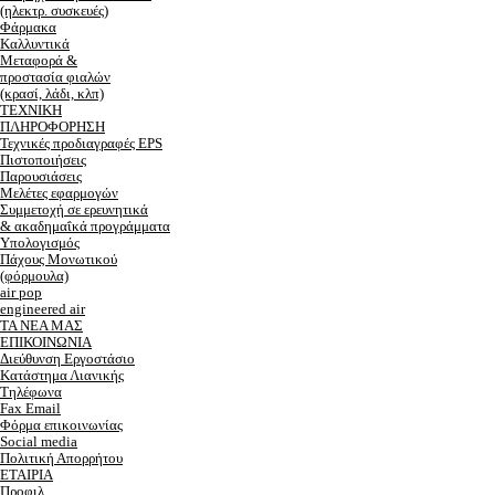
(ηλεκτρ. συσκευές)
Φάρμακα
Καλλυντικά
Μεταφορά &
προστασία φιαλών
(κρασί, λάδι, κλπ)
ΤΕΧΝΙΚΗ
ΠΛΗΡΟΦΟΡΗΣΗ
Τεχνικές προδιαγραφές EPS
Πιστοποιήσεις
Παρουσιάσεις
Μελέτες εφαρμογών
Συμμετοχή σε ερευνητικά
& ακαδημαΐκά προγράμματα
Υπολογισμός
Πάχους Μονωτικού
(φόρμουλα)
air pop
engineered air
ΤΑ ΝΕΑ ΜΑΣ
ΕΠΙΚΟΙΝΩΝΙΑ
Διεύθυνση Εργοστάσιο
Κατάστημα Λιανικής
Τηλέφωνα
Fax Email
Φόρμα επικοινωνίας
Social media
Πολιτική Απορρήτου
ΕΤΑΙΡΙΑ
Προφιλ