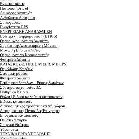
Εγκαταστάσεις
Πιστοποιήσεις el
Αειφόρος Ανάπτυξη
Ανθρώπινο Δυναμικό
Συνεργασίες
Γνωρίστε το EPS
ΕΝΕΡΓΕΙΑΚΗ ΑΝΑΒΑΘΜΙΣΗ
Εξωτερική Θερμομόνωση (ETICS)
Θερμο-υγρομόνωση Δωμάτων
Συμβατική/Ανεστραμμένη Μόνωση
Μόνωση EPS με κλίσεις
Θερμομόνωση Κεραμοσκεπής
Φυτεμένα Δώματα
ΚΑΤΑΣΚΕΥΑΣΤΙΚΕΣ ΛΥΣΕΙΣ ΜΕ EPS
Θεμελίωση Κτιρίων
Σεισμική μόνωση
Φυτεμένα Δώματα
Γεμίσματα δαπέδων – Ρύσεις δωμάτων
Σύστημα τοιχοποιίας 3Δ
Παθητικά Κτίρια
Θόλοι | Ειδικά καλούπια κατασκευών
Ειδικές κατασκευές
Διακοσμητικές προτάσεις εσ./εξ. χώρου
Διαφημιστικές Πινακίδες/Επιγραφές
Εποχιακές Κατασκευές
Θεματικά πάρκα
Σκηνικά Θεάτρου
Υδροπονία
ΤΕΧΝΙΚΑ ΕΡΓΑ ΥΠΟΔΟΜΗΣ
Έργα Οδοποιίας