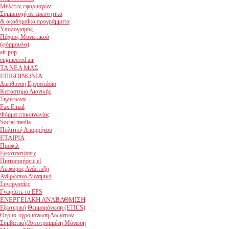
Μελέτες εφαρμογών
Συμμετοχή σε ερευνητικά
& ακαδημαΐκά προγράμματα
Υπολογισμός
Πάχους Μονωτικού
(φόρμουλα)
air pop
engineered air
ΤΑ ΝΕΑ ΜΑΣ
ΕΠΙΚΟΙΝΩΝΙΑ
Διεύθυνση Εργοστάσιο
Κατάστημα Λιανικής
Τηλέφωνα
Fax Email
Φόρμα επικοινωνίας
Social media
Πολιτική Απορρήτου
ΕΤΑΙΡΙΑ
Προφιλ
Εγκαταστάσεις
Πιστοποιήσεις el
Αειφόρος Ανάπτυξη
Ανθρώπινο Δυναμικό
Συνεργασίες
Γνωρίστε το EPS
ΕΝΕΡΓΕΙΑΚΗ ΑΝΑΒΑΘΜΙΣΗ
Εξωτερική Θερμομόνωση (ETICS)
Θερμο-υγρομόνωση Δωμάτων
Συμβατική/Ανεστραμμένη Μόνωση