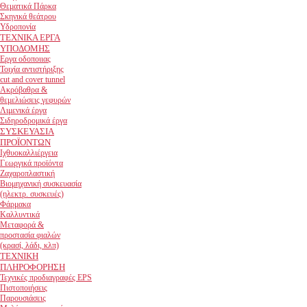
Θεματικά Πάρκα
Σκηνικά θεάτρου
Υδροπονία
ΤΕΧΝΙΚΑ ΕΡΓΑ
ΥΠΟΔΟΜΗΣ
Εργα οδοποιιας
Τοιχία αντιστήριξης
cut and cover tunnel
Ακρόβαθρα &
θεμελιώσεις γεφυρών
Λιμενικά έργα
Σιδηροδρομικά έργα
ΣΥΣΚΕΥΑΣΙΑ
ΠΡΟΪΟΝΤΩΝ
Ιχθυοκαλλιέργεια
Γεωργικά προϊόντα
Ζαχαροπλαστική
Βιομηχανική συσκευασία
(ηλεκτρ. συσκευές)
Φάρμακα
Καλλυντικά
Μεταφορά &
προστασία φιαλών
(κρασί, λάδι, κλπ)
ΤΕΧΝΙΚΗ
ΠΛΗΡΟΦΟΡΗΣΗ
Τεχνικές προδιαγραφές EPS
Πιστοποιήσεις
Παρουσιάσεις