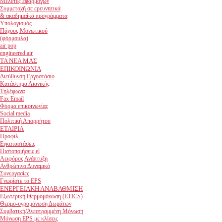
Μελέτες εφαρμογών
Συμμετοχή σε ερευνητικά
& ακαδημαΐκά προγράμματα
Υπολογισμός
Πάχους Μονωτικού
(φόρμουλα)
air pop
engineered air
ΤΑ ΝΕΑ ΜΑΣ
ΕΠΙΚΟΙΝΩΝΙΑ
Διεύθυνση Εργοστάσιο
Κατάστημα Λιανικής
Τηλέφωνα
Fax Email
Φόρμα επικοινωνίας
Social media
Πολιτική Απορρήτου
ΕΤΑΙΡΙΑ
Προφιλ
Εγκαταστάσεις
Πιστοποιήσεις el
Αειφόρος Ανάπτυξη
Ανθρώπινο Δυναμικό
Συνεργασίες
Γνωρίστε το EPS
ΕΝΕΡΓΕΙΑΚΗ ΑΝΑΒΑΘΜΙΣΗ
Εξωτερική Θερμομόνωση (ETICS)
Θερμο-υγρομόνωση Δωμάτων
Συμβατική/Ανεστραμμένη Μόνωση
Μόνωση EPS με κλίσεις