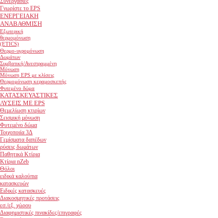
Συνεργασίες
Γνωρίστε το EPS
ΕΝΕΡΓΕΙΑΚΗ
ΑΝΑΒΑΘΜΙΣΗ
Εξωτερική
θερμομόνωση
(ETICS)
Θερμο-υγρομόνωση
Δωμάτων
Συμβατική/Ανεστραμμένη
Μόνωση
Μόνωση EPS με κλίσεις
Θερμομόνωση κεραμοσκεπής
Φυτεμένο δώμα
ΚΑΤΑΣΚΕΥΑΣΤΙΚΕΣ
ΛΥΣΕΙΣ ΜΕ EPS
Θεμελίωση κτιρίων
Σεισμική μόνωση
Φυτεμένο δώμα
Τοιχοποιία 3Δ
Γεμίσματα δαπέδων
ρύσεις δωμάτων
Παθητικά Κτίρια
Κτίρια nZeb
Θόλοι
ειδικά καλούπια
κατασκευών
Ειδικές κατασκευές
Διακοσμητικές προτάσεις
εσ./εξ. χώρου
Διαφημιστικές πινακίδες/επιγραφές