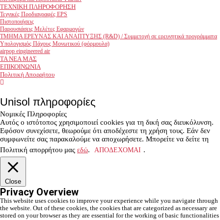
ΤΕΧΝΙΚΗ ΠΛΗΡΟΦΟΡΗΣΗ
Τεχνικές Προδιαγραφές EPS
Πιστοποιήσεις
Παρουσιάσεις Μελέτες Εφαρμογών
ΤΜΗΜΑ ΕΡEΥΝΑΣ ΚΑΙ ΑΝΑΠΤΥΞΗΣ (R&D) / Συμμετοχή σε ερευνητικά προγράμματα
Υπολογισμός Πάχους Μονωτικού (φόρμουλα)
airpop eingineered air
ΤΑ ΝΕΑ ΜΑΣ
ΕΠΙΚΟΙΝΩΝΙΑ
Πολιτική Απορρήτου
facebook
youtube
Unisol πληροφορίες
Νομικές Πληροφορίες
Αυτός ο ιστότοπος χρησιμοποιεί cookies για τη δική σας διευκόλυνση.
Εφόσον συνεχίσετε, θεωρούμε ότι αποδέχεστε τη χρήση τους. Εάν δεν
συμφωνείτε σας παρακαλούμε να αποχωρήσετε. Μπορείτε να δείτε τη
Πολιτική απορρήτου μας
εδώ
.
ΑΠΟΔΕΧΟΜΑΙ
.
Close
Privacy Overview
This website uses cookies to improve your experience while you navigate through
the website. Out of these cookies, the cookies that are categorized as necessary are
stored on your browser as they are essential for the working of basic functionalities