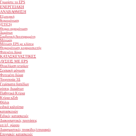
Γνωρίστε το EPS
ΕΝΕΡΓΕΙΑΚΗ
ΑΝΑΒΑΘΜΙΣΗ
Εξωτερική
θερμομόνωση
(ETICS)
Θερμο-υγρομόνωση
Δωμάτων
Συμβατική/Ανεστραμμένη
Μόνωση
Μόνωση EPS με κλίσεις
Θερμομόνωση κεραμοσκεπής
Φυτεμένο δώμα
ΚΑΤΑΣΚΕΥΑΣΤΙΚΕΣ
ΛΥΣΕΙΣ ΜΕ EPS
Θεμελίωση κτιρίων
Σεισμική μόνωση
Φυτεμένο δώμα
Τοιχοποιία 3Δ
Γεμίσματα δαπέδων
ρύσεις δωμάτων
Παθητικά Κτίρια
Κτίρια nZeb
Θόλοι
ειδικά καλούπια
κατασκευών
Ειδικές κατασκευές
Διακοσμητικές προτάσεις
εσ./εξ. χώρου
Διαφημιστικές πινακίδες/επιγραφές
Εποχιακές κατασκευές