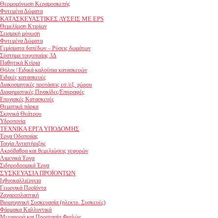
Θερμομόνωση Κεραμοσκεπής
Φυτεμένα Δώματα
ΚΑΤΑΣΚΕΥΑΣΤΙΚΕΣ ΛΥΣΕΙΣ ΜΕ EPS
Θεμελίωση Κτιρίων
Σεισμική μόνωση
Φυτεμένα Δώματα
Γεμίσματα δαπέδων – Ρύσεις δωμάτων
Σύστημα τοιχοποιίας 3Δ
Παθητικά Κτίρια
Θόλοι | Ειδικά καλούπια κατασκευών
Ειδικές κατασκευές
Διακοσμητικές προτάσεις εσ./εξ. χώρου
Διαφημιστικές Πινακίδες/Επιγραφές
Εποχιακές Κατασκευές
Θεματικά πάρκα
Σκηνικά Θεάτρου
Υδροπονία
ΤΕΧΝΙΚΑ ΕΡΓΑ ΥΠΟΔΟΜΗΣ
Έργα Οδοποιίας
Τοιχία Αντιστήριξης
Ακρόβαθρα και θεμελιώσεις γεφυρών
Λιμενικά Έργα
Σιδηροδρομικά Έργα
ΣΥΣΚΕΥΑΣΙΑ ΠΡΟΪΟΝΤΩΝ
Ιχθυοκαλλιέργεια
Γεωργικά Προϊόντα
Ζαχαροπλαστική
Βιομηχανική Συσκευασία (ηλεκτρ. Συσκευές)
Φάρμακα Καλλυντικά
Μεταφορά και Προστασία Φιαλών