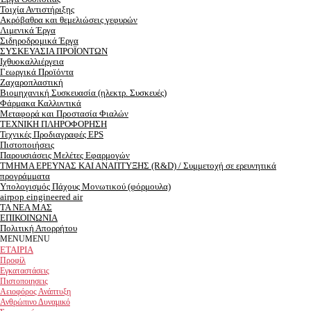
Τοιχία Αντιστήριξης
Ακρόβαθρα και θεμελιώσεις γεφυρών
Λιμενικά Έργα
Σιδηροδρομικά Έργα
ΣΥΣΚΕΥΑΣΙΑ ΠΡΟΪΟΝΤΩΝ
Ιχθυοκαλλιέργεια
Γεωργικά Προϊόντα
Ζαχαροπλαστική
Βιομηχανική Συσκευασία (ηλεκτρ. Συσκευές)
Φάρμακα Καλλυντικά
Μεταφορά και Προστασία Φιαλών
ΤΕΧΝΙΚΗ ΠΛΗΡΟΦΟΡΗΣΗ
Τεχνικές Προδιαγραφές EPS
Πιστοποιήσεις
Παρουσιάσεις Μελέτες Εφαρμογών
ΤΜΗΜΑ ΕΡEΥΝΑΣ ΚΑΙ ΑΝΑΠΤΥΞΗΣ (R&D) / Συμμετοχή σε ερευνητικά
προγράμματα
Υπολογισμός Πάχους Μονωτικού (φόρμουλα)
airpop eingineered air
ΤΑ ΝΕΑ ΜΑΣ
ΕΠΙΚΟΙΝΩΝΙΑ
Πολιτική Απορρήτου
MENU
MENU
ΕΤΑΙΡΙΑ
Προφίλ
Εγκαταστάσεις
Πιστοποιησεις
Αειοφόρος Ανάπτυξη
Ανθρώπινο Δυναμικό