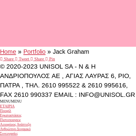
»
»
Home
Portfolio
Jack Graham
Share
Tweet
Share
Pin
© 2020-2023 UNISOL SA - N & H
ΑΝΔΡΙΟΠΟΥΛΟΣ AE , ΑΓΙΑΣ ΛΑΥΡΑΣ 6, ΡΙΟ,
ΠΑΤΡΑ , ΤΗΛ. 2610 995522 & 2610 995616,
FAX 2610 990337 EMAIL : INFO@UNISOL.GR
Close
MENU
MENU
Menu
ΕΤΑΙΡΙΑ
Προφίλ
Εγκαταστάσεις
Πιστοποιησεις
Αειοφόρος Ανάπτυξη
Ανθρώπινο Δυναμικό
Συνεργασίες