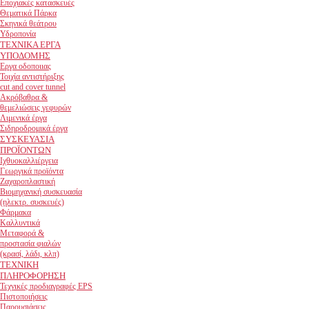
Εποχιακές κατασκευές
Θεματικά Πάρκα
Σκηνικά θεάτρου
Υδροπονία
ΤΕΧΝΙΚΑ ΕΡΓΑ
ΥΠΟΔΟΜΗΣ
Εργα οδοποιιας
Τοιχία αντιστήριξης
cut and cover tunnel
Ακρόβαθρα &
θεμελιώσεις γεφυρών
Λιμενικά έργα
Σιδηροδρομικά έργα
ΣΥΣΚΕΥΑΣΙΑ
ΠΡΟΪΟΝΤΩΝ
Ιχθυοκαλλιέργεια
Γεωργικά προϊόντα
Ζαχαροπλαστική
Βιομηχανική συσκευασία
(ηλεκτρ. συσκευές)
Φάρμακα
Καλλυντικά
Μεταφορά &
προστασία φιαλών
(κρασί, λάδι, κλπ)
ΤΕΧΝΙΚΗ
ΠΛΗΡΟΦΟΡΗΣΗ
Τεχνικές προδιαγραφές EPS
Πιστοποιήσεις
Παρουσιάσεις