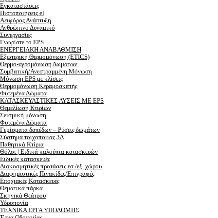
Εγκαταστάσεις
Πιστοποιήσεις el
Αειφόρος Ανάπτυξη
Ανθρώπινο Δυναμικό
Συνεργασίες
Γνωρίστε το EPS
ΕΝΕΡΓΕΙΑΚΗ ΑΝΑΒΑΘΜΙΣΗ
Εξωτερική Θερμομόνωση (ETICS)
Θερμο-υγρομόνωση Δωμάτων
Συμβατική/Ανεστραμμένη Μόνωση
Μόνωση EPS με κλίσεις
Θερμομόνωση Κεραμοσκεπής
Φυτεμένα Δώματα
ΚΑΤΑΣΚΕΥΑΣΤΙΚΕΣ ΛΥΣΕΙΣ ΜΕ EPS
Θεμελίωση Κτιρίων
Σεισμική μόνωση
Φυτεμένα Δώματα
Γεμίσματα δαπέδων – Ρύσεις δωμάτων
Σύστημα τοιχοποιίας 3Δ
Παθητικά Κτίρια
Θόλοι | Ειδικά καλούπια κατασκευών
Ειδικές κατασκευές
Διακοσμητικές προτάσεις εσ./εξ. χώρου
Διαφημιστικές Πινακίδες/Επιγραφές
Εποχιακές Κατασκευές
Θεματικά πάρκα
Σκηνικά Θεάτρου
Υδροπονία
ΤΕΧΝΙΚΑ ΕΡΓΑ ΥΠΟΔΟΜΗΣ
Έργα Οδοποιίας