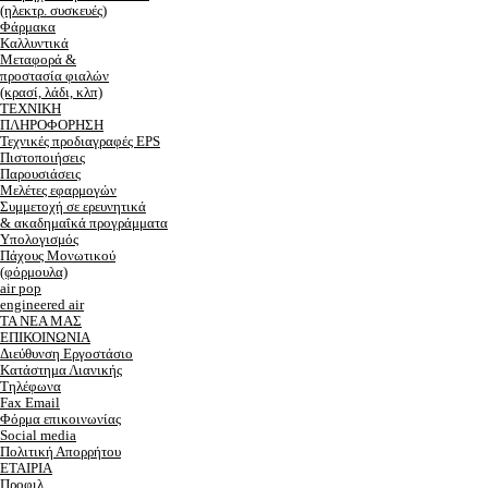
(ηλεκτρ. συσκευές)
Φάρμακα
Καλλυντικά
Μεταφορά &
προστασία φιαλών
(κρασί, λάδι, κλπ)
ΤΕΧΝΙΚΗ
ΠΛΗΡΟΦΟΡΗΣΗ
Τεχνικές προδιαγραφές EPS
Πιστοποιήσεις
Παρουσιάσεις
Μελέτες εφαρμογών
Συμμετοχή σε ερευνητικά
& ακαδημαΐκά προγράμματα
Υπολογισμός
Πάχους Μονωτικού
(φόρμουλα)
air pop
engineered air
ΤΑ ΝΕΑ ΜΑΣ
ΕΠΙΚΟΙΝΩΝΙΑ
Διεύθυνση Εργοστάσιο
Κατάστημα Λιανικής
Τηλέφωνα
Fax Email
Φόρμα επικοινωνίας
Social media
Πολιτική Απορρήτου
ΕΤΑΙΡΙΑ
Προφιλ