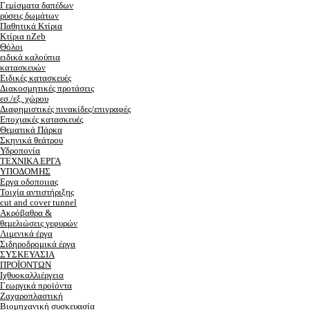
Γεμίσματα δαπέδων
ρύσεις δωμάτων
Παθητικά Κτίρια
Κτίρια nZeb
Θόλοι
ειδικά καλούπια
κατασκευών
Ειδικές κατασκευές
Διακοσμητικές προτάσεις
εσ./εξ. χώρου
Διαφημιστικές πινακίδες/επιγραφές
Εποχιακές κατασκευές
Θεματικά Πάρκα
Σκηνικά θεάτρου
Υδροπονία
ΤΕΧΝΙΚΑ ΕΡΓΑ
ΥΠΟΔΟΜΗΣ
Εργα οδοποιιας
Τοιχία αντιστήριξης
cut and cover tunnel
Ακρόβαθρα &
θεμελιώσεις γεφυρών
Λιμενικά έργα
Σιδηροδρομικά έργα
ΣΥΣΚΕΥΑΣΙΑ
ΠΡΟΪΟΝΤΩΝ
Ιχθυοκαλλιέργεια
Γεωργικά προϊόντα
Ζαχαροπλαστική
Βιομηχανική συσκευασία