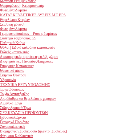
Μόνωση EPS με κλίσεις
Θερμομόνωση Κεραμοσκεπής
Φυτεμένα Δώματα
ΚΑΤΑΣΚΕΥΑΣΤΙΚΕΣ ΛΥΣΕΙΣ ΜΕ EPS
Θεμελίωση Κτιρίων
Σεισμική μόνωση
Φυτεμένα Δώματα
Γεμίσματα δαπέδων – Ρύσεις δωμάτων
Σύστημα τοιχοποιίας 3Δ
Παθητικά Κτίρια
Θόλοι | Ειδικά καλούπια κατασκευών
Ειδικές κατασκευές
Διακοσμητικές προτάσεις εσ./εξ. χώρου
Διαφημιστικές Πινακίδες/Επιγραφές
Εποχιακές Κατασκευές
Θεματικά πάρκα
Σκηνικά Θεάτρου
Υδροπονία
ΤΕΧΝΙΚΑ ΕΡΓΑ ΥΠΟΔΟΜΗΣ
Έργα Οδοποιίας
Τοιχία Αντιστήριξης
Ακρόβαθρα και θεμελιώσεις γεφυρών
Λιμενικά Έργα
Σιδηροδρομικά Έργα
ΣΥΣΚΕΥΑΣΙΑ ΠΡΟΪΟΝΤΩΝ
Ιχθυοκαλλιέργεια
Γεωργικά Προϊόντα
Ζαχαροπλαστική
Βιομηχανική Συσκευασία (ηλεκτρ. Συσκευές)
Φάρμακα Καλλυντικά