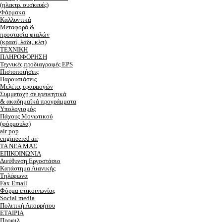
(ηλεκτρ. συσκευές)
Φάρμακα
Καλλυντικά
Μεταφορά &
προστασία φιαλών
(κρασί, λάδι, κλπ)
ΤΕΧΝΙΚΗ
ΠΛΗΡΟΦΟΡΗΣΗ
Τεχνικές προδιαγραφές EPS
Πιστοποιήσεις
Παρουσιάσεις
Μελέτες εφαρμογών
Συμμετοχή σε ερευνητικά
& ακαδημαΐκά προγράμματα
Υπολογισμός
Πάχους Μονωτικού
(φόρμουλα)
air pop
engineered air
ΤΑ ΝΕΑ ΜΑΣ
ΕΠΙΚΟΙΝΩΝΙΑ
Διεύθυνση Εργοστάσιο
Κατάστημα Λιανικής
Τηλέφωνα
Fax Email
Φόρμα επικοινωνίας
Social media
Πολιτική Απορρήτου
ΕΤΑΙΡΙΑ
Προφιλ