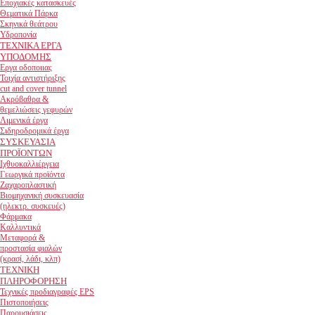
Εποχιακές κατασκευές
Θεματικά Πάρκα
Σκηνικά θεάτρου
Υδροπονία
ΤΕΧΝΙΚΑ ΕΡΓΑ
ΥΠΟΔΟΜΗΣ
Εργα οδοποιιας
Τοιχία αντιστήριξης
cut and cover tunnel
Ακρόβαθρα &
θεμελιώσεις γεφυρών
Λιμενικά έργα
Σιδηροδρομικά έργα
ΣΥΣΚΕΥΑΣΙΑ
ΠΡΟΪΟΝΤΩΝ
Ιχθυοκαλλιέργεια
Γεωργικά προϊόντα
Ζαχαροπλαστική
Βιομηχανική συσκευασία
(ηλεκτρ. συσκευές)
Φάρμακα
Καλλυντικά
Μεταφορά &
προστασία φιαλών
(κρασί, λάδι, κλπ)
ΤΕΧΝΙΚΗ
ΠΛΗΡΟΦΟΡΗΣΗ
Τεχνικές προδιαγραφές EPS
Πιστοποιήσεις
Παρουσιάσεις