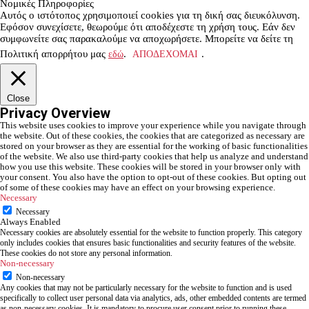
Νομικές Πληροφορίες
Αυτός ο ιστότοπος χρησιμοποιεί cookies για τη δική σας διευκόλυνση.
Εφόσον συνεχίσετε, θεωρούμε ότι αποδέχεστε τη χρήση τους. Εάν δεν
συμφωνείτε σας παρακαλούμε να αποχωρήσετε. Μπορείτε να δείτε τη
Πολιτική απορρήτου μας
εδώ
.
ΑΠΟΔΕΧΟΜΑΙ
.
Close
Privacy Overview
This website uses cookies to improve your experience while you navigate through
the website. Out of these cookies, the cookies that are categorized as necessary are
stored on your browser as they are essential for the working of basic functionalities
of the website. We also use third-party cookies that help us analyze and understand
how you use this website. These cookies will be stored in your browser only with
your consent. You also have the option to opt-out of these cookies. But opting out
of some of these cookies may have an effect on your browsing experience.
Necessary
Necessary
Always Enabled
Necessary cookies are absolutely essential for the website to function properly. This category
only includes cookies that ensures basic functionalities and security features of the website.
These cookies do not store any personal information.
Non-necessary
Non-necessary
Any cookies that may not be particularly necessary for the website to function and is used
specifically to collect user personal data via analytics, ads, other embedded contents are termed
as non-necessary cookies. It is mandatory to procure user consent prior to running these