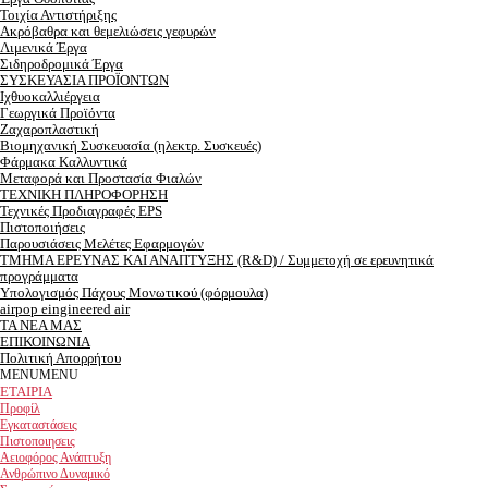
Τοιχία Αντιστήριξης
Ακρόβαθρα και θεμελιώσεις γεφυρών
Λιμενικά Έργα
Σιδηροδρομικά Έργα
ΣΥΣΚΕΥΑΣΙΑ ΠΡΟΪΟΝΤΩΝ
Ιχθυοκαλλιέργεια
Γεωργικά Προϊόντα
Ζαχαροπλαστική
Βιομηχανική Συσκευασία (ηλεκτρ. Συσκευές)
Φάρμακα Καλλυντικά
Μεταφορά και Προστασία Φιαλών
ΤΕΧΝΙΚΗ ΠΛΗΡΟΦΟΡΗΣΗ
Τεχνικές Προδιαγραφές EPS
Πιστοποιήσεις
Παρουσιάσεις Μελέτες Εφαρμογών
ΤΜΗΜΑ ΕΡEΥΝΑΣ ΚΑΙ ΑΝΑΠΤΥΞΗΣ (R&D) / Συμμετοχή σε ερευνητικά
προγράμματα
Υπολογισμός Πάχους Μονωτικού (φόρμουλα)
airpop eingineered air
ΤΑ ΝΕΑ ΜΑΣ
ΕΠΙΚΟΙΝΩΝΙΑ
Πολιτική Απορρήτου
MENU
MENU
ΕΤΑΙΡΙΑ
Προφίλ
Εγκαταστάσεις
Πιστοποιησεις
Αειοφόρος Ανάπτυξη
Ανθρώπινο Δυναμικό