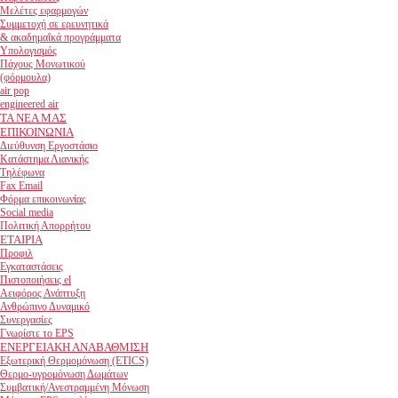
Μελέτες εφαρμογών
Συμμετοχή σε ερευνητικά
& ακαδημαΐκά προγράμματα
Υπολογισμός
Πάχους Μονωτικού
(φόρμουλα)
air pop
engineered air
ΤΑ ΝΕΑ ΜΑΣ
ΕΠΙΚΟΙΝΩΝΙΑ
Διεύθυνση Εργοστάσιο
Κατάστημα Λιανικής
Τηλέφωνα
Fax Email
Φόρμα επικοινωνίας
Social media
Πολιτική Απορρήτου
ΕΤΑΙΡΙΑ
Προφιλ
Εγκαταστάσεις
Πιστοποιήσεις el
Αειφόρος Ανάπτυξη
Ανθρώπινο Δυναμικό
Συνεργασίες
Γνωρίστε το EPS
ΕΝΕΡΓΕΙΑΚΗ ΑΝΑΒΑΘΜΙΣΗ
Εξωτερική Θερμομόνωση (ETICS)
Θερμο-υγρομόνωση Δωμάτων
Συμβατική/Ανεστραμμένη Μόνωση