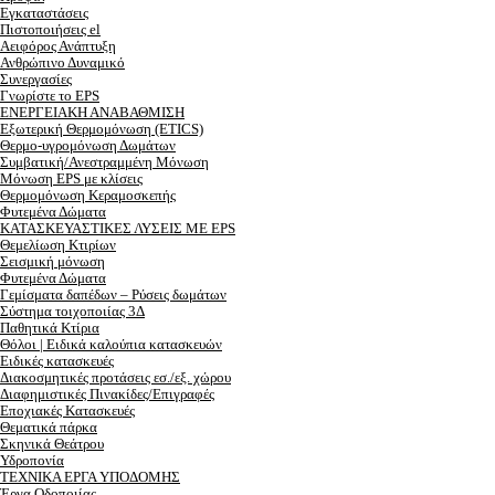
Εγκαταστάσεις
Πιστοποιήσεις el
Αειφόρος Ανάπτυξη
Ανθρώπινο Δυναμικό
Συνεργασίες
Γνωρίστε το EPS
ΕΝΕΡΓΕΙΑΚΗ ΑΝΑΒΑΘΜΙΣΗ
Εξωτερική Θερμομόνωση (ETICS)
Θερμο-υγρομόνωση Δωμάτων
Συμβατική/Ανεστραμμένη Μόνωση
Μόνωση EPS με κλίσεις
Θερμομόνωση Κεραμοσκεπής
Φυτεμένα Δώματα
ΚΑΤΑΣΚΕΥΑΣΤΙΚΕΣ ΛΥΣΕΙΣ ΜΕ EPS
Θεμελίωση Κτιρίων
Σεισμική μόνωση
Φυτεμένα Δώματα
Γεμίσματα δαπέδων – Ρύσεις δωμάτων
Σύστημα τοιχοποιίας 3Δ
Παθητικά Κτίρια
Θόλοι | Ειδικά καλούπια κατασκευών
Ειδικές κατασκευές
Διακοσμητικές προτάσεις εσ./εξ. χώρου
Διαφημιστικές Πινακίδες/Επιγραφές
Εποχιακές Κατασκευές
Θεματικά πάρκα
Σκηνικά Θεάτρου
Υδροπονία
ΤΕΧΝΙΚΑ ΕΡΓΑ ΥΠΟΔΟΜΗΣ
Έργα Οδοποιίας