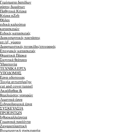
Γεμίσματα δαπέδων
ρύσεις δωμάτων
Παθητικά Κτίρια
Κτίρια nZeb
Θόλοι
ειδικά καλούπια
κατασκευών
Ειδικές κατασκευές
Διακοσμητικές προτάσεις
εσ./εξ. χώρου
Διαφημιστικές πινακίδες/επιγραφές
Εποχιακές κατασκευές
Θεματικά Πάρκα
Σκηνικά θεάτρου
Υδροπονία
ΤΕΧΝΙΚΑ ΕΡΓΑ
ΥΠΟΔΟΜΗΣ
Εργα οδοποιιας
Τοιχία αντιστήριξης
cut and cover tunnel
Ακρόβαθρα &
θεμελιώσεις γεφυρών
Λιμενικά έργα
Σιδηροδρομικά έργα
ΣΥΣΚΕΥΑΣΙΑ
ΠΡΟΪΟΝΤΩΝ
Ιχθυοκαλλιέργεια
Γεωργικά προϊόντα
Ζαχαροπλαστική
Βιομηχανική συσκευασία