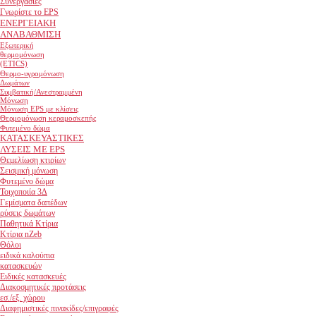
Συνεργασίες
Γνωρίστε το EPS
ΕΝΕΡΓΕΙΑΚΗ
ΑΝΑΒΑΘΜΙΣΗ
Εξωτερική
θερμομόνωση
(ETICS)
Θερμο-υγρομόνωση
Δωμάτων
Συμβατική/Ανεστραμμένη
Μόνωση
Μόνωση EPS με κλίσεις
Θερμομόνωση κεραμοσκεπής
Φυτεμένο δώμα
ΚΑΤΑΣΚΕΥΑΣΤΙΚΕΣ
ΛΥΣΕΙΣ ΜΕ EPS
Θεμελίωση κτιρίων
Σεισμική μόνωση
Φυτεμένο δώμα
Τοιχοποιία 3Δ
Γεμίσματα δαπέδων
ρύσεις δωμάτων
Παθητικά Κτίρια
Κτίρια nZeb
Θόλοι
ειδικά καλούπια
κατασκευών
Ειδικές κατασκευές
Διακοσμητικές προτάσεις
εσ./εξ. χώρου
Διαφημιστικές πινακίδες/επιγραφές