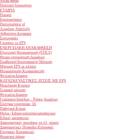
Social media
Πολιτική Απορρήτου
ΕΤΑΙΡΙΑ
Προφιλ
Εγκαταστάσεις
Πιστοποιήσεις el
Αειφόρος Ανάπτυξη
Ανθρώπινο Δυναμικό
Συνεργασίες
Γνωρίστε το EPS
ΕΝΕΡΓΕΙΑΚΗ ΑΝΑΒΑΘΜΙΣΗ
Εξωτερική Θερμομόνωση (ETICS)
Θερμο-υγρομόνωση Δωμάτων
Συμβατική/Ανεστραμμένη Μόνωση
Μόνωση EPS με κλίσεις
Θερμομόνωση Κεραμοσκεπής
Φυτεμένα Δώματα
ΚΑΤΑΣΚΕΥΑΣΤΙΚΕΣ ΛΥΣΕΙΣ ΜΕ EPS
Θεμελίωση Κτιρίων
Σεισμική μόνωση
Φυτεμένα Δώματα
Γεμίσματα δαπέδων – Ρύσεις δωμάτων
Σύστημα τοιχοποιίας 3Δ
Παθητικά Κτίρια
Θόλοι | Ειδικά καλούπια κατασκευών
Ειδικές κατασκευές
Διακοσμητικές προτάσεις εσ./εξ. χώρου
Διαφημιστικές Πινακίδες/Επιγραφές
Εποχιακές Κατασκευές
Θεματικά πάρκα