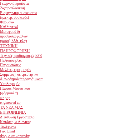
Γεωργικά προϊόντα
Ζαχαροπλαστική
Βιομηχανική συσκευασία
(ηλεκτρ. συσκευές)
Φάρμακα
Καλλυντικά
Μεταφορά &
προστασία φιαλών
(κρασί, λάδι, κλπ)
ΤΕΧΝΙΚΗ
ΠΛΗΡΟΦΟΡΗΣΗ
Τεχνικές προδιαγραφές EPS
Πιστοποιήσεις
Παρουσιάσεις
Μελέτες εφαρμογών
Συμμετοχή σε ερευνητικά
& ακαδημαΐκά προγράμματα
Υπολογισμός
Πάχους Μονωτικού
(φόρμουλα)
air pop
engineered air
ΤΑ ΝΕΑ ΜΑΣ
ΕΠΙΚΟΙΝΩΝΙΑ
Διεύθυνση Εργοστάσιο
Κατάστημα Λιανικής
Τηλέφωνα
Fax Email
Φόρμα επικοινωνίας