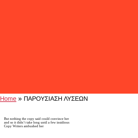
»
Home
ΠΑΡΟΥΣΙΑΣΗ ΛΥΣΕΩΝ
But nothing the copy said could convince her
and so it didn’t take long until a few insidious
Copy Writers ambushed her