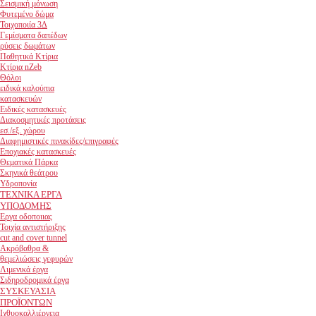
Σεισμική μόνωση
Φυτεμένο δώμα
Τοιχοποιία 3Δ
Γεμίσματα δαπέδων
ρύσεις δωμάτων
Παθητικά Κτίρια
Κτίρια nZeb
Θόλοι
ειδικά καλούπια
κατασκευών
Ειδικές κατασκευές
Διακοσμητικές προτάσεις
εσ./εξ. χώρου
Διαφημιστικές πινακίδες/επιγραφές
Εποχιακές κατασκευές
Θεματικά Πάρκα
Σκηνικά θεάτρου
Υδροπονία
ΤΕΧΝΙΚΑ ΕΡΓΑ
ΥΠΟΔΟΜΗΣ
Εργα οδοποιιας
Τοιχία αντιστήριξης
cut and cover tunnel
Ακρόβαθρα &
θεμελιώσεις γεφυρών
Λιμενικά έργα
Σιδηροδρομικά έργα
ΣΥΣΚΕΥΑΣΙΑ
ΠΡΟΪΟΝΤΩΝ
Ιχθυοκαλλιέργεια