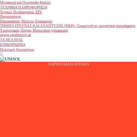
Μεταφορά και Προστασία Φιαλών
ΤΕΧΝΙΚΗ ΠΛΗΡΟΦΟΡΗΣΗ
Τεχνικές Προδιαγραφές EPS
Πιστοποιήσεις
Παρουσιάσεις Μελέτες Εφαρμογών
ΤΜΗΜΑ ΕΡEΥΝΑΣ ΚΑΙ ΑΝΑΠΤΥΞΗΣ (R&D) / Συμμετοχή σε ερευνητικά προγράμματα
Υπολογισμός Πάχους Μονωτικού (φόρμουλα)
airpop eingineered air
ΤΑ ΝΕΑ ΜΑΣ
ΕΠΙΚΟΙΝΩΝΙΑ
Πολιτική Απορρήτου
facebook
youtube
ΠΑΡΟΥΣΙΑΣΗ ΛΥΣΕΩΝ