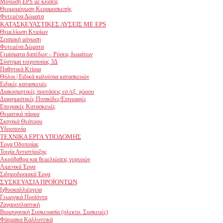
Μόνωση EPS με κλίσεις
Θερμομόνωση Κεραμοσκεπής
Φυτεμένα Δώματα
ΚΑΤΑΣΚΕΥΑΣΤΙΚΕΣ ΛΥΣΕΙΣ ΜΕ EPS
Θεμελίωση Κτιρίων
Σεισμική μόνωση
Φυτεμένα Δώματα
Γεμίσματα δαπέδων – Ρύσεις δωμάτων
Σύστημα τοιχοποιίας 3Δ
Παθητικά Κτίρια
Θόλοι | Ειδικά καλούπια κατασκευών
Ειδικές κατασκευές
Διακοσμητικές προτάσεις εσ./εξ. χώρου
Διαφημιστικές Πινακίδες/Επιγραφές
Εποχιακές Κατασκευές
Θεματικά πάρκα
Σκηνικά Θεάτρου
Υδροπονία
ΤΕΧΝΙΚΑ ΕΡΓΑ ΥΠΟΔΟΜΗΣ
Έργα Οδοποιίας
Τοιχία Αντιστήριξης
Ακρόβαθρα και θεμελιώσεις γεφυρών
Λιμενικά Έργα
Σιδηροδρομικά Έργα
ΣΥΣΚΕΥΑΣΙΑ ΠΡΟΪΟΝΤΩΝ
Ιχθυοκαλλιέργεια
Γεωργικά Προϊόντα
Ζαχαροπλαστική
Βιομηχανική Συσκευασία (ηλεκτρ. Συσκευές)
Φάρμακα Καλλυντικά